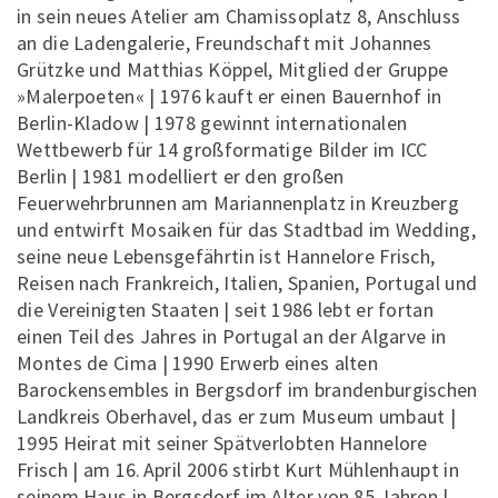
in sein neues Atelier am Chamissoplatz 8, Anschluss
an die Ladengalerie, Freundschaft mit Johannes
Grützke und Matthias Köppel, Mitglied der Gruppe
»Malerpoeten« | 1976 kauft er einen Bauernhof in
Berlin-Kladow | 1978 gewinnt internationalen
Wettbewerb für 14 großformatige Bilder im ICC
Berlin | 1981 modelliert er den großen
Feuerwehrbrunnen am Mariannenplatz in Kreuzberg
und entwirft Mosaiken für das Stadtbad im Wedding,
seine neue Lebensgefährtin ist Hannelore Frisch,
Reisen nach Frankreich, Italien, Spanien, Portugal und
die Vereinigten Staaten | seit 1986 lebt er fortan
einen Teil des Jahres in Portugal an der Algarve in
Montes de Cima | 1990 Erwerb eines alten
Barockensembles in Bergsdorf im brandenburgischen
Landkreis Oberhavel, das er zum Museum umbaut |
1995 Heirat mit seiner Spätverlobten Hannelore
Frisch | am 16. April 2006 stirbt Kurt Mühlenhaupt in
seinem Haus in Bergsdorf im Alter von 85 Jahren |