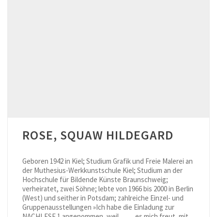
ROSE, SQUAW HILDEGARD
Geboren 1942 in Kiel; Studium Grafik und Freie Malerei an
der Muthesius-Werkkunstschule Kiel; Studium an der
Hochschule für Bildende Künste Braunschweig;
verheiratet, zwei Söhne; lebte von 1966 bis 2000 in Berlin
(West) und seither in Potsdam; zahlreiche Einzel- und
Gruppenausstellungen »Ich habe die Einladung zur
NACHLESE 1 angenommen, weil… … es mich freut, mit