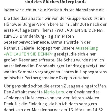
sind des Glückes Unterpfand«
laden wir nicht nur die Karikaturisten hierzulande ein.
Die Idee dazu hatten wir von der Gruppe
mach art
im
Hönower Bürger-Verein bereits im Jahr 2016 nach der
erste Auflage zum Thema »WO LAUFEN SIE DENN?«
zum 15. Brandenburg-Tag am ersten
Septemberwochenende. Damals wurde in der
Rathaus Galerie Hoppegarten unsere
Ausstellung
»WO LAUFEN SIE DENN?«
gezeigt, die sich einer
großen Resonanz erfreute. Die Schau wurde nämlich
anschließend im Brandenburger Landtag gezeigt und
war im Sommer vergangenen Jahres in Hoppegartens
polnischer Partnergemeinde Rzepin zu sehen.
Übrigens sind schon die ersten Zusagen eingetroffen.
Den Auftakt machte
Mario Lars
, der Gewinner des
»Goldenen Hufeisens« von vor vier Jahren. »Vielen
Dank für die Einladung, da bin ich doch sehr gern
dabei,« so der Mecklenburger am 16. März um 14:52