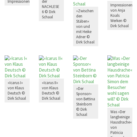
Impressionen
der
Impressionen
NACHLESE
von Anja
»Zwischen
6 © Dirk
Koals
den
Schaal
Werken ©
Stäben«
Dirk Schaal
von und
mit Heike
Adner ©
Dirk Schaal
»Icarus I«
»Icarus II«
von Klaus
von Klaus
»Der
Deutsch ©
Deutsch ©
Sponsor«
Dirk Schaal
Dirk Schaal
von Bettina
Steinborn
© Dirk
Was »Der
Schaal
langbeinige
Hausdrache«
von
Patricia