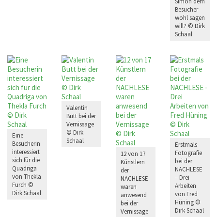
Simon dem
Besucher
wohl sagen
will? © Dirk
Schaal
Valentin
Butt bei der
Vernissage
© Dirk
Eine
Schaal
Besucherin
Erstmals
interessiert
Fotografie
12 von 17
sich für die
bei der
Künstlern
Quadriga
NACHLESE
der
von Thekla
– Drei
NACHLESE
Furch ©
Arbeiten
waren
Dirk Schaal
von Fred
anwesend
Hüning ©
bei der
Dirk Schaal
Vernissage