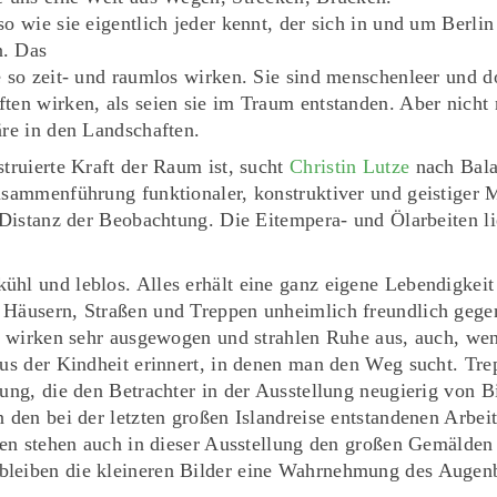
o wie sie eigentlich jeder kennt, der sich in und um Berlin
n. Das
te so zeit- und raumlos wirken. Sie sind menschenleer und
ten wirken, als seien sie im Traum entstanden. Aber nicht
äre in den Landschaften.
truierte Kraft der Raum ist, sucht
Christin Lutze
nach Bala
Zusammenführung funktionaler, konstruktiver und geistiger
er Distanz der Beobachtung. Die Eitempera- und Ölarbeiten
ühl und leblos. Alles erhält eine ganz eigene Lebendigkei
Häusern, Straßen und Treppen unheimlich freundlich gegenüb
n wirken sehr ausgewogen und strahlen Ruhe aus, auch, wenn
 aus der Kindheit erinnert, in denen man den Weg sucht. T
ung, die den Betrachter in der Ausstellung neugierig von Bi
n den bei der letzten großen Islandreise entstandenen Arbei
eiten stehen auch in dieser Ausstellung den großen Gemäld
leiben die kleineren Bilder eine Wahrnehmung des Augenbli