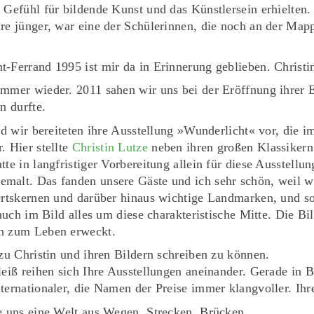
Gefühl für bildende Kunst und das Künstlersein erhielten. C
re jünger, war eine der Schülerinnen, die noch an der Mapp
-Ferrand 1995 ist mir da in Erinnerung geblieben. Christin 
mmer wieder. 2011 sahen wir uns bei der Eröffnung ihrer E
n durfte.
nd wir bereiteten ihre Ausstellung »Wunderlicht« vor, die 
. Hier stellte
Christin Lutze
neben ihren großen Klassikern
te in langfristiger Vorbereitung allein für diese Ausstellu
malt. Das fanden unsere Gäste und ich sehr schön, weil wi
Ortskernen und darüber hinaus wichtige Landmarken, und so
 auch im Bild alles um diese charakteristische Mitte. Die 
en zum Leben erweckt.
 zu Christin und ihren Bildern schreiben zu können.
eiß reihen sich Ihre Ausstellungen aneinander. Gerade in B
ernationaler, die Namen der Preise immer klangvoller. Ihren
e uns eine Welt aus Wegen, Strecken, Brücken.