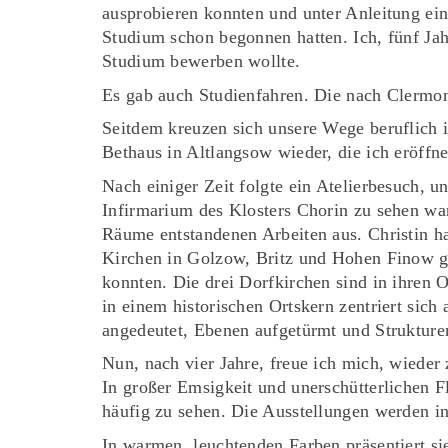
ausprobieren konnten und unter Anleitung ein 
Studium schon begonnen hatten. Ich, fünf Jah
Studium bewerben wollte.
Es gab auch Studienfahren. Die nach Clermont
Seitdem kreuzen sich unsere Wege beruflich i
Bethaus in Altlangsow wieder, die ich eröffne
Nach einiger Zeit folgte ein Atelierbesuch, u
Infirmarium des Klosters Chorin zu sehen war
Räume entstandenen Arbeiten aus. Christin hat
Kirchen in Golzow, Britz und Hohen Finow ge
konnten. Die drei Dorfkirchen sind in ihren 
in einem historischen Ortskern zentriert sich
angedeutet, Ebenen aufgetürmt und Struktur
Nun, nach vier Jahre, freue ich mich, wieder
In großer Emsigkeit und unerschütterlichen Fl
häufig zu sehen. Die Ausstellungen werden int
In warmen, leuchtenden Farben präsentiert si