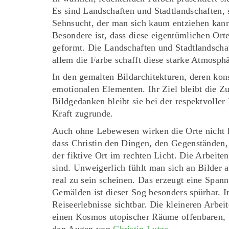
Es sind Landschaften und Stadtlandschaften, s
Sehnsucht, der man sich kaum entziehen kan
Besondere ist, dass diese eigentümlichen Or
geformt. Die Landschaften und Stadtlandschaf
allem die Farbe schafft diese starke Atmosph
In den gemalten Bildarchitekturen, deren kons
emotionalen Elementen. Ihr Ziel bleibt die 
Bildgedanken bleibt sie bei der respektvoll
Kraft zugrunde.
Auch ohne Lebewesen wirken die Orte nicht k
dass Christin den Dingen, den Gegenständen, 
der fiktive Ort im rechten Licht. Die Arbeite
sind. Unweigerlich fühlt man sich an Bilder
real zu sein scheinen. Das erzeugt eine Spann
Gemälden ist dieser Sog besonders spürbar. I
Reiseerlebnisse sichtbar. Die kleineren Arb
einen Kosmos utopischer Räume offenbaren, b
den Augen von
Christin Lutze
.